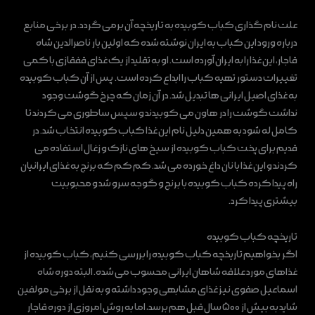
علت نام گذاری کباب کوبیده به تاریخچه آن برمی گردد. در برخی منابع
درباره ورود این کباب به ایران نوشته شده که اولین بار ناصرالدین شاه
قاجار، این غذا را به ایران آورده است. او به تقلید از یک غذای قفقازی با کمی
تغییرات دستور تهیه کباب را ابداع کرده است. پس از آن کباب کوبیده
به غذای اصیل ایرانی‌ ها تبدیل شد. در آن زمان که چرخ گوشت وجود
نداشت گوشت را در هاون می کوبیدند و سپس ساطوری می کردند تا
کامل له شود به همین دلیل نام این غذا کباب کوبیده انتخاب شد. در
قدیم برای پخت کباب کوبیده از سیخ های نازک و زغال استفاده می
کردند و این غذا با نان داغ خورده می شد. کم کم که برنج به غذای ایرانیان
راه پیدا کرده کباب کوبیده با برنج و گوجه سرو شد و محبوبیت
بیشتری پیدا کرد.
تاریخچه کباب کوبیده
اگر بخواهیم تاریخچه کباب کوبیده را بررسی کنیم، کباب کوبیده از
غذاهای مورد علاقه شاهان ایرانی محسوب می شده. البته دوره شاه
اسماعیل صفوی نیز غذای مشابهی وجود داشته و به نقل از برخی مولفین
شاید به بیش از ۵۰۰ سال قبل هم برسد، اما به روش امروزی از دوره قاجار