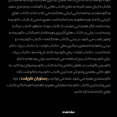
خود گوشت را تکه می‌ کنند. سیاح دیگری هم که دوره آقا محمد خان
قاجار به ایران سفر کرده به طبخ کباب ‌هایی از گوشت بره و مرغ سفید
و گوسفند در برنامه غذایی ایرانی‌ ها اشاره می ‌کند. اما در کتاب‌ های
تاریخی که از دوره صفویه به‌ جا مانده است هیچ اسمی از کباب کوبیده
برده نشده، اگر هم جایی صحبت از کباب بوده، منظور کباب برگ یا
چنجه است. ولی در کتاب‌ های آشپزی دوره قاجار نام کتاب کوبیده به
وفور یافت می شود، در برخی کتاب ها کلمه «کباب کوبیده» و
برخی جا‌ها به‌ نام‌ های دیگری مثل «کباب لوله» یا «کباب پیاز» ذکر
شده است. «کباب لوله» برای کوبیده کنار نان و اسم «کباب پیاز»
برای کوبیده کنار برنج استفاده می شده است ولی بعدها به خاطر
کوبیدن گوشت در هاون نام این غذا به کباب کوبیده رواج پیدا کرد. به
طور کلی بهترین و خوش مزه ترین کباب کوبیده با گوشت تازه
رستوران طریقت
گوسفندی تهیه می شود. شما می توانید در
از تازه
ترین و لذیذترین کباب کوبیده سفارش دهید و طعم خاطره انگیز کباب
های گذشته را تازه کنید.
مشاهده